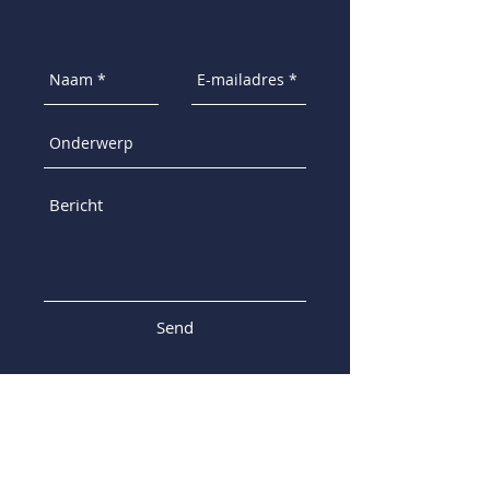
Send
Ons adres
Heerdweg 48