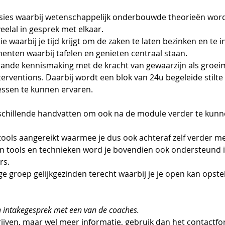
ssies waarbij wetenschappelijk onderbouwde theorieën word
eelal in gesprek met elkaar.
 waarbij je tijd krijgt om de zaken te laten bezinken en te i
nten waarbij tafelen en genieten centraal staan.
aande kennismaking met de kracht van gewaarzijn als groei
erventions. Daarbij wordt een blok van 24u begeleide stil
essen te kunnen ervaren.
erschillende handvatten om ook na de module verder te kun
tools aangereikt waarmee je dus ook achteraf zelf verder me
n tools en technieken word je bovendien ook ondersteund i
rs.
ige groep gelijkgezinden terecht waarbij je je open kan opste
en intakegesprek met een van de coaches.
rijven, maar wel meer informatie, gebruik dan het contactfo