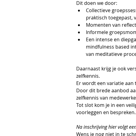
Dit doen we door:
Collectieve groepsse
praktisch toegepast, v
Momenten van reflectie
Informele groepsmome
Een intense en diepg
mindfulness based int
van meditatieve proc
Daarnaast krijg je ook v
zelfkennis. 
Er wordt een variatie aan 
Door dit brede aanbod aa
zelfkennis van medewerke
Tot slot kom je in een veil
voorleggen en bespreken.
Na inschrijving hier volgt e
Wens je nog niet in te sch