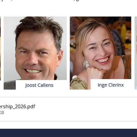
ership_2026
.pdf
KB