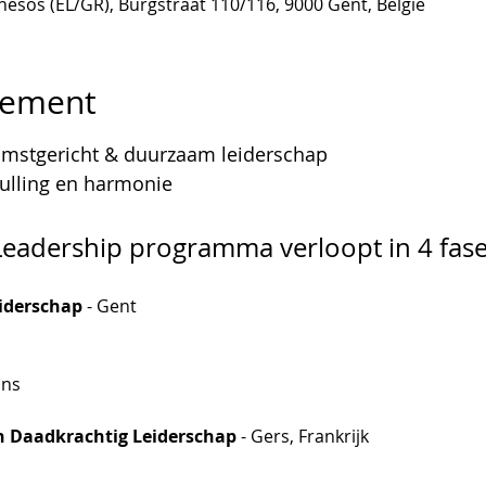
nesos (EL/GR), Burgstraat 110/116, 9000 Gent, België
nement
mstgericht & duurzaam leiderschap
ulling en harmonie
Leadership programma verloopt in 4 fas
iderschap 
- Gent
ins
n Daadkrachtig Leiderschap
 - Gers, Frankrijk 